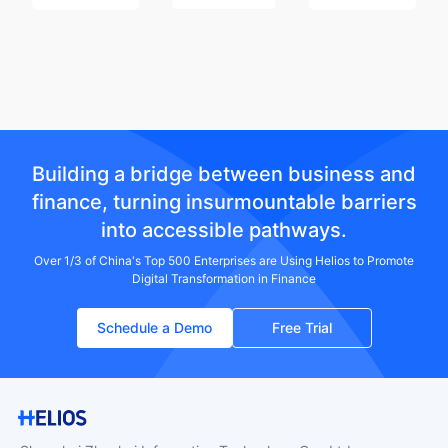
Building a bridge between business and
finance, turning insurmountable barriers
into accessible pathways.
Over 1/3 of China's Top 500 Enterprises are Using Helios to Promote
Digital Transformation in Finance
Schedule a Demo
Free Trial