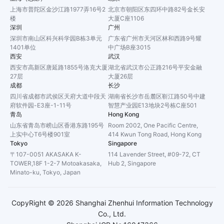
上海市普陀区金沙江路1977弄16号2
北京市朝阳区东四环中路82号金长安
楼
大厦C座1106
深圳
广州
深圳市南山区科兴科学园B栋3单元
广东省广州市天河区林和西路9号耀
1401单位
中广场B座3015
西安
武汉
西安市高新区唐延路1855号洛克大厦
湖北省武汉市公正路216号平安金融
27层
大厦26层
成都
长沙
四川省成都市武侯区天府大道中段天
湖南省长沙市岳麓区靳江路50号中建
府软件园-E3座-1-11号
智慧产业园E13地块2号栋C座501
青岛
Hong Kong
山东省青岛市崂山区香港东路195号
Room 2002, One Pacific Centre,
上实中心T6号楼901室
414 Kwun Tong Road, Hong Kong
Tokyo
Singapore
〒107-0051 AKASAKA K-
114 Lavender Street, #09-72, CT
TOWER,18F 1-2-7 Motoakasaka,
Hub 2, Singapore
Minato-ku, Tokyo, Japan
CopyRight ©
2026
Shanghai Zhenhui Information Technology
Co., Ltd.