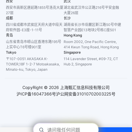
西安
武汉
西安市高新区唐延路1855号洛克大厦
湖北省武汉市公正路216号平安金融
27层
大厦26层
成都
长沙
四川省成都市武侯区天府大道中段天
湖南省长沙市岳麓区靳江路50号中建
府软件园-E3座-1-11号
智慧产业园E13地块2号栋C座501
青岛
Hong Kong
山东省青岛市崂山区香港东路195号
Room 2002, One Pacific Centre,
上实中心T6号楼901室
414 Kwun Tong Road, Hong Kong
Tokyo
Singapore
〒107-0051 AKASAKA K-
114 Lavender Street, #09-72, CT
TOWER,18F 1-2-7 Motoakasaka,
Hub 2, Singapore
Minato-ku, Tokyo, Japan
CopyRight ©
2026
上海甄汇信息科技有限公司
沪ICP备16047366号
沪公网安备31010702003225号