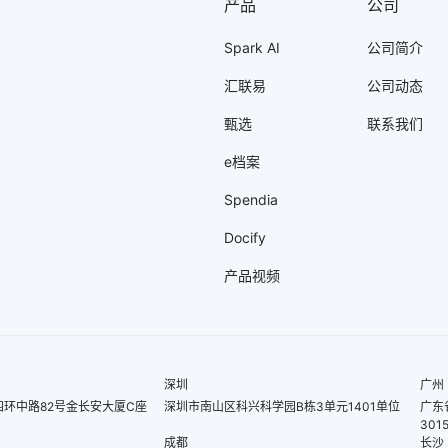
产品
公司
Spark AI
公司简介
汇联易
公司动态
甄选
联系我们
e档案
Spendia
Docify
产品视频
深圳
广州
环中路82号金长安大厦C座
深圳市南山区科兴科学园B栋3单元1401单位
广东
301
成都
长沙