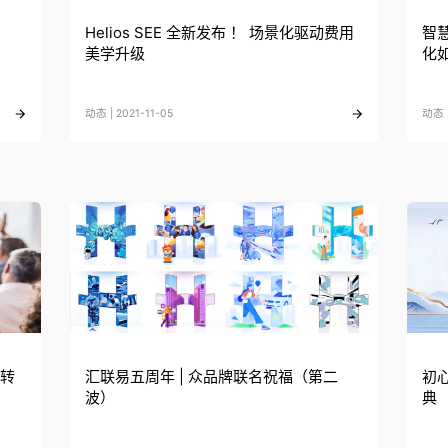
Helios SEE 全新发布 ！ 场景化驱动费用
智
美学升级
化
动态 | 2021-11-05
动态 |
化转
汇联易五周年 | 众品牌联名祝福（第二
初
波）
典