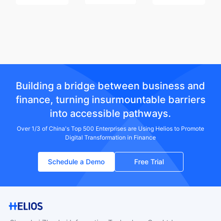
Building a bridge between business and
finance, turning insurmountable barriers
into accessible pathways.
Over 1/3 of China's Top 500 Enterprises are Using Helios to Promote
Digital Transformation in Finance
Schedule a Demo
Free Trial