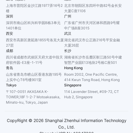
上海市普陀区金沙江路1977弄16号2
北京市朝阳区东四环中路82号金长安
楼
大厦C座1106
深圳
广州
深圳市南山区科兴科学园B栋3单元
广东省广州市天河区林和西路9号耀
1401单位
中广场B座3015
西安
武汉
西安市高新区唐延路1855号洛克大厦
湖北省武汉市公正路216号平安金融
27层
大厦26层
成都
长沙
四川省成都市武侯区天府大道中段天
湖南省长沙市岳麓区靳江路50号中建
府软件园-E3座-1-11号
智慧产业园E13地块2号栋C座501
青岛
Hong Kong
山东省青岛市崂山区香港东路195号
Room 2002, One Pacific Centre,
上实中心T6号楼901室
414 Kwun Tong Road, Hong Kong
Tokyo
Singapore
〒107-0051 AKASAKA K-
114 Lavender Street, #09-72, CT
TOWER,18F 1-2-7 Motoakasaka,
Hub 2, Singapore
Minato-ku, Tokyo, Japan
CopyRight ©
2026
Shanghai Zhenhui Information Technology
Co., Ltd.