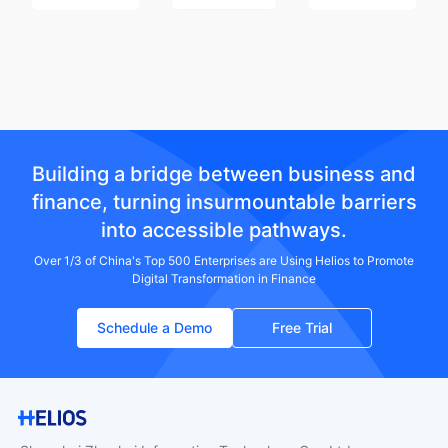
Building a bridge between business and
finance, turning insurmountable barriers
into accessible pathways.
Over 1/3 of China's Top 500 Enterprises are Using Helios to Promote
Digital Transformation in Finance
Schedule a Demo
Free Trial