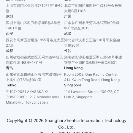
上海市普陀区金沙江路1977弄16号2
北京市朝阳区东四环中路82号金长安
楼
大厦C座1106
深圳
广州
深圳市南山区科兴科学园B栋3单元
广东省广州市天河区林和西路9号耀
1401单位
中广场B座3015
西安
武汉
西安市高新区唐延路1855号洛克大厦
湖北省武汉市公正路216号平安金融
27层
大厦26层
成都
长沙
四川省成都市武侯区天府大道中段天
湖南省长沙市岳麓区靳江路50号中建
府软件园-E3座-1-11号
智慧产业园E13地块2号栋C座501
青岛
Hong Kong
山东省青岛市崂山区香港东路195号
Room 2002, One Pacific Centre,
上实中心T6号楼901室
414 Kwun Tong Road, Hong Kong
Tokyo
Singapore
〒107-0051 AKASAKA K-
114 Lavender Street, #09-72, CT
TOWER,18F 1-2-7 Motoakasaka,
Hub 2, Singapore
Minato-ku, Tokyo, Japan
CopyRight ©
2026
Shanghai Zhenhui Information Technology
Co., Ltd.