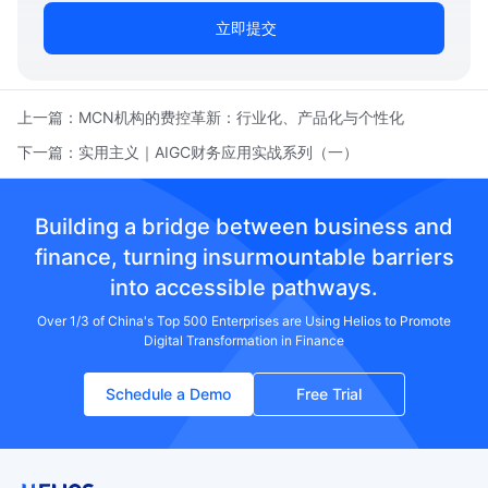
立即提交
上一篇：
MCN机构的费控革新：行业化、产品化与个性化
下一篇：
实用主义｜AIGC财务应用实战系列（一）
Building a bridge between business and
finance, turning insurmountable barriers
into accessible pathways.
Over 1/3 of China's Top 500 Enterprises are Using Helios to Promote
Digital Transformation in Finance
Schedule a Demo
Free Trial