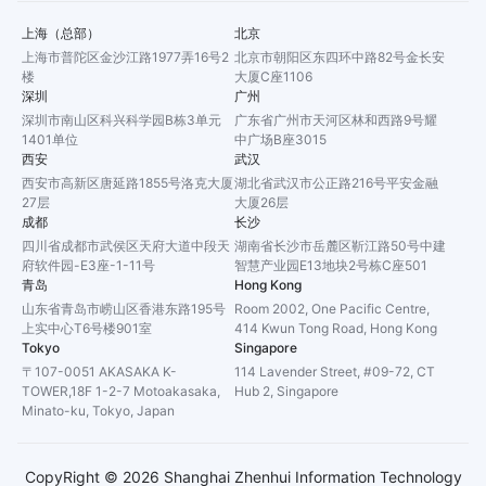
上海（总部）
北京
上海市普陀区金沙江路1977弄16号2
北京市朝阳区东四环中路82号金长安
楼
大厦C座1106
深圳
广州
深圳市南山区科兴科学园B栋3单元
广东省广州市天河区林和西路9号耀
1401单位
中广场B座3015
西安
武汉
西安市高新区唐延路1855号洛克大厦
湖北省武汉市公正路216号平安金融
27层
大厦26层
成都
长沙
四川省成都市武侯区天府大道中段天
湖南省长沙市岳麓区靳江路50号中建
府软件园-E3座-1-11号
智慧产业园E13地块2号栋C座501
青岛
Hong Kong
山东省青岛市崂山区香港东路195号
Room 2002, One Pacific Centre,
上实中心T6号楼901室
414 Kwun Tong Road, Hong Kong
Tokyo
Singapore
〒107-0051 AKASAKA K-
114 Lavender Street, #09-72, CT
TOWER,18F 1-2-7 Motoakasaka,
Hub 2, Singapore
Minato-ku, Tokyo, Japan
CopyRight ©
2026
Shanghai Zhenhui Information Technology