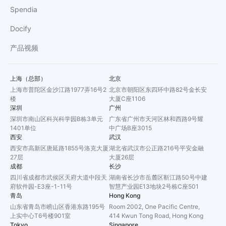
Spendia
Docify
产品视频
上海（总部）
北京
上海市普陀区金沙江路1977弄16号2
北京市朝阳区东四环中路82号金长安
楼
大厦C座1106
深圳
广州
深圳市南山区科兴科学园B栋3单元
广东省广州市天河区林和西路9号耀
1401单位
中广场B座3015
西安
武汉
西安市高新区唐延路1855号洛克大厦
湖北省武汉市公正路216号平安金融
27层
大厦26层
成都
长沙
四川省成都市武侯区天府大道中段天
湖南省长沙市岳麓区靳江路50号中建
府软件园-E3座-1-11号
智慧产业园E13地块2号栋C座501
青岛
Hong Kong
山东省青岛市崂山区香港东路195号
Room 2002, One Pacific Centre,
上实中心T6号楼901室
414 Kwun Tong Road, Hong Kong
Tokyo
Singapore