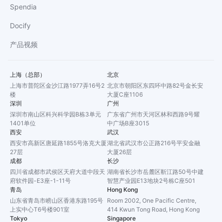
Spendia
Docify
产品视频
上海（总部）
北京
上海市普陀区金沙江路1977弄16号2
北京市朝阳区东四环中路82号金长安
楼
大厦C座1106
深圳
广州
深圳市南山区科兴科学园B栋3单元
广东省广州市天河区林和西路9号耀
1401单位
中广场B座3015
西安
武汉
西安市高新区唐延路1855号洛克大厦
湖北省武汉市公正路216号平安金融
27层
大厦26层
成都
长沙
四川省成都市武侯区天府大道中段天
湖南省长沙市岳麓区靳江路50号中建
府软件园-E3座-1-11号
智慧产业园E13地块2号栋C座501
青岛
Hong Kong
山东省青岛市崂山区香港东路195号
Room 2002, One Pacific Centre,
上实中心T6号楼901室
414 Kwun Tong Road, Hong Kong
Tokyo
Singapore