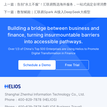
上一篇：
告别“水土不服”！汇联易甄选海外服务，一站式搞定全球消费
下一篇：
数智赋能｜汇联易Spark AI接入DeepSeek大模型
Building a bridge between business and
finance, turning insurmountable barriers
into accessible pathways.
Over 1/3 of China's Top 500 Enterprises are Using Helios to Promote
Digital Transformation in Finance
Schedule a Demo
Free Trial
Shanghai Zhenhui Information Technology Co., Ltd.
Phone
：
400-829-7878
(HELIOS)
Phone
：
400-629-7878
(HELIOS Business Travel)