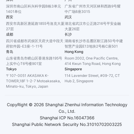
深圳市南山区科兴科学园B栋3单元
广东省广州市天河区林和西路9号耀
1401单位
中广场B座3015
西安
武汉
西安市高新区唐延路1855号洛克大厦
湖北省武汉市公正路216号平安金融
27层
大厦26层
成都
长沙
四川省成都市武侯区天府大道中段天
湖南省长沙市岳麓区靳江路50号中建
府软件园-E3座-1-11号
智慧产业园E13地块2号栋C座501
青岛
Hong Kong
山东省青岛市崂山区香港东路195号
Room 2002, One Pacific Centre,
上实中心T6号楼901室
414 Kwun Tong Road, Hong Kong
Tokyo
Singapore
〒107-0051 AKASAKA K-
114 Lavender Street, #09-72, CT
TOWER,18F 1-2-7 Motoakasaka,
Hub 2, Singapore
Minato-ku, Tokyo, Japan
CopyRight ©
2026
Shanghai Zhenhui Information Technology
Co., Ltd.
Shanghai ICP No.16047366
Shanghai Public Network Security No.31010702003225