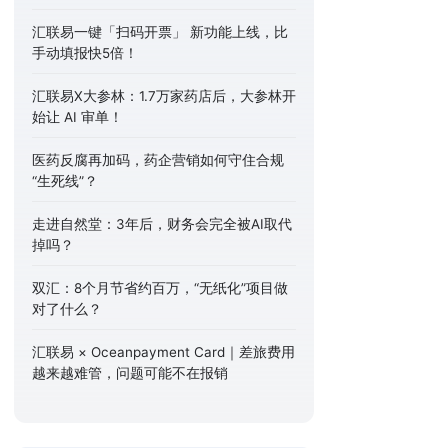
汇联易一键「扫码开票」 新功能上线，比
手动填报快5倍！
汇联易X大参林：1.7万家药店后，大参林开
始让 AI 审单！
医药反腐再加码，药企营销如何守住合规
“生死线”？
走进自然堂：3年后，财务会完全被AI取代
掉吗？
双汇：8个月节省约百万，“无纸化”项目做
对了什么？
汇联易 × Oceanpayment Card｜差旅费用
越来越难管，问题可能不在报销