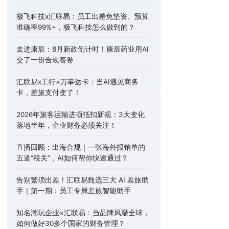
极飞科技x汇联易：员工出差免垫资、预算
准确率99%+，极飞科技怎么做到的？
走进康辰：8月新政倒计时！康辰药业用AI
交了一份合规答卷
汇联易x工行×万事达卡：当AI遇见商务
卡，差旅支付变了！
2026年旅客运输进项抵扣新规：3大变化
落地半年，企业财务必须关注！
直播回顾：出海合规｜一张海外报销单的
五道“税关”，AI如何帮你快速通过？
告别繁琐出差！汇联易甄选三大 AI 差旅助
手｜第一期：员工专属差旅智能助手
知名潮玩企业×汇联易：当品牌风靡全球，
如何做好30多个国家的财务管理？