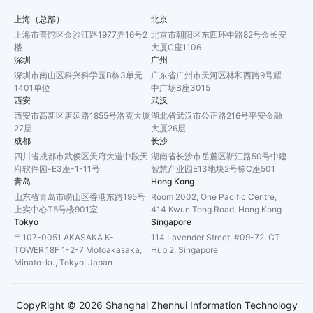
上海（总部）
北京
上海市普陀区金沙江路1977弄16号2
北京市朝阳区东四环中路82号金长安
楼
大厦C座1106
深圳
广州
深圳市南山区科兴科学园B栋3单元
广东省广州市天河区林和西路9号耀
1401单位
中广场B座3015
西安
武汉
西安市高新区唐延路1855号洛克大厦
湖北省武汉市公正路216号平安金融
27层
大厦26层
成都
长沙
四川省成都市武侯区天府大道中段天
湖南省长沙市岳麓区靳江路50号中建
府软件园-E3座-1-11号
智慧产业园E13地块2号栋C座501
青岛
Hong Kong
山东省青岛市崂山区香港东路195号
Room 2002, One Pacific Centre,
上实中心T6号楼901室
414 Kwun Tong Road, Hong Kong
Tokyo
Singapore
〒107-0051 AKASAKA K-
114 Lavender Street, #09-72, CT
TOWER,18F 1-2-7 Motoakasaka,
Hub 2, Singapore
Minato-ku, Tokyo, Japan
CopyRight ©
2026
Shanghai Zhenhui Information Technology