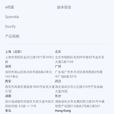
e档案
媒体报道
Spendia
Docify
产品视频
上海（总部）
北京
上海市普陀区金沙江路1977弄16号2
北京市朝阳区东四环中路82号金长安
楼
大厦C座1106
深圳
广州
深圳市南山区科兴科学园B栋3单元
广东省广州市天河区林和西路9号耀
1401单位
中广场B座3015
西安
武汉
西安市高新区唐延路1855号洛克大厦
湖北省武汉市公正路216号平安金融
27层
大厦26层
成都
长沙
四川省成都市武侯区天府大道中段天
湖南省长沙市岳麓区靳江路50号中建
府软件园-E3座-1-11号
智慧产业园E13地块2号栋C座501
青岛
Hong Kong