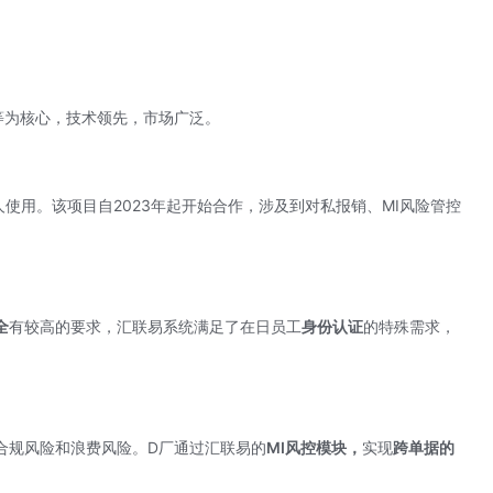
等为核心，技术领先，市场广泛。
人使用。该项目自2023年起开始合作，涉及到对私报销、MI风险管控
全
有较高的要求，汇联易系统满足了在日员工
身份认证
的特殊需求，
合规风险和浪费风险。D厂通过汇联易的
MI风控模块，
实现
跨单据的