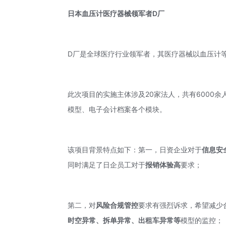
日本血压计医疗器械领军者D厂
D厂是全球医疗行业领军者，其医疗器械以血压计
此次项目的实施主体涉及20家法人，共有6000余
模型、电子会计档案各个模块。
该项目背景特点如下：第一，日资企业对于
信息安
同时满足了日企员工对于
报销体验
高
要求；
第二，对
风险合规管控
要求有强烈诉求，希望减少
时空异常、
拆单异常、出租车异常等
模型的监控；