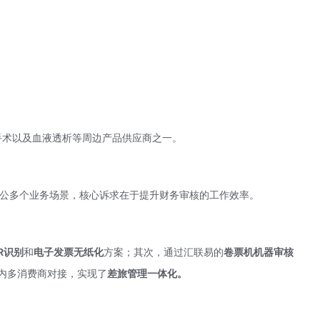
手术以及血液透析等周边产品供应商之一。
对公多个业务场景，核心诉求在于提升财务审核的工作效率。
R识别
和
电子发票无纸化
方案；其次，通过汇联易的
卷票机机器审核
内多消费商对接，实现了
差旅管理一体化。