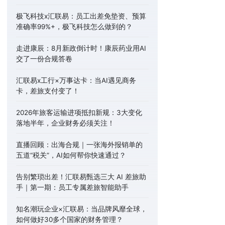
极飞科技x汇联易：员工出差免垫资、预算
准确率99%+，极飞科技怎么做到的？
走进康辰：8月新政倒计时！康辰药业用AI
交了一份合规答卷
汇联易x工行×万事达卡：当AI遇见商务
卡，差旅支付变了！
2026年旅客运输进项抵扣新规：3大变化
落地半年，企业财务必须关注！
直播回顾：出海合规｜一张海外报销单的
五道“税关”，AI如何帮你快速通过？
告别繁琐出差！汇联易甄选三大 AI 差旅助
手｜第一期：员工专属差旅智能助手
知名潮玩企业×汇联易：当品牌风靡全球，
如何做好30多个国家的财务管理？