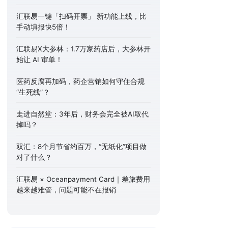
汇联易一键「扫码开票」 新功能上线，比
手动填报快5倍！
汇联易X大参林：1.7万家药店后，大参林开
始让 AI 审单！
医药反腐再加码，药企营销如何守住合规
“生死线”？
走进自然堂：3年后，财务会完全被AI取代
掉吗？
双汇：8个月节省约百万，“无纸化”项目做
对了什么？
汇联易 × Oceanpayment Card｜差旅费用
越来越难管，问题可能不在报销