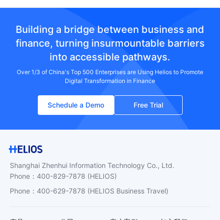
Building a bridge between business and
finance, turning insurmountable barriers
into accessible pathways.
Over 1/3 of China's Top 500 Enterprises are Using Helios to Promote
Digital Transformation in Finance
Schedule a Demo
Free Trial
Shanghai Zhenhui Information Technology Co., Ltd.
Phone
：
400-829-7878
(HELIOS)
Phone
：
400-629-7878
(HELIOS Business Travel)