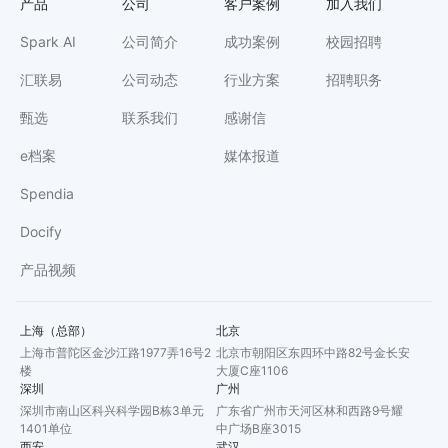
产品
公司
客户案例
加入我们
Spark AI
公司简介
成功案例
校园招聘
汇联易
公司动态
行业方案
招聘职务
甄选
联系我们
感谢信
e档案
媒体报道
Spendia
Docify
产品视频
上海（总部）
北京
上海市普陀区金沙江路1977弄16号2
北京市朝阳区东四环中路82号金长安
楼
大厦C座1106
深圳
广州
深圳市南山区科兴科学园B栋3单元
广东省广州市天河区林和西路9号耀
1401单位
中广场B座3015
西安
武汉