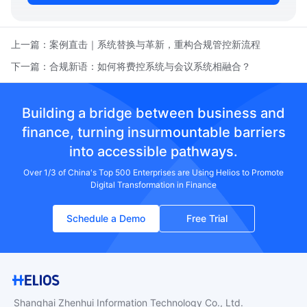
上一篇：
案例直击｜系统替换与革新，重构合规管控新流程
下一篇：
合规新语：如何将费控系统与会议系统相融合？
Building a bridge between business and
finance, turning insurmountable barriers
into accessible pathways.
Over 1/3 of China's Top 500 Enterprises are Using Helios to Promote
Digital Transformation in Finance
Schedule a Demo
Free Trial
Shanghai Zhenhui Information Technology Co., Ltd.