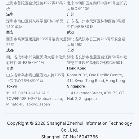
上海市普陀区金沙江路1977弄16号2
北京市朝阳区东四环中路82号金长安
楼
大厦C座1106
深圳
广州
深圳市南山区科兴科学园B栋3单元
广东省广州市天河区林和西路9号耀
1401单位
中广场B座3015
西安
武汉
西安市高新区唐延路1855号洛克大厦
湖北省武汉市公正路216号平安金融
27层
大厦26层
成都
长沙
四川省成都市武侯区天府大道中段天
湖南省长沙市岳麓区靳江路50号中建
府软件园-E3座-1-11号
智慧产业园E13地块2号栋C座501
青岛
Hong Kong
山东省青岛市崂山区香港东路195号
Room 2002, One Pacific Centre,
上实中心T6号楼901室
414 Kwun Tong Road, Hong Kong
Tokyo
Singapore
〒107-0051 AKASAKA K-
114 Lavender Street, #09-72, CT
TOWER,18F 1-2-7 Motoakasaka,
Hub 2, Singapore
Minato-ku, Tokyo, Japan
CopyRight ©
2026
Shanghai Zhenhui Information Technology
Co., Ltd.
Shanghai ICP No.16047366