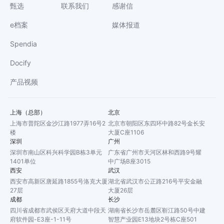
甄选
联系我们
感谢信
e档案
媒体报道
Spendia
Docify
产品视频
上海（总部）
北京
上海市普陀区金沙江路1977弄16号2
北京市朝阳区东四环中路82号金长安
楼
大厦C座1106
深圳
广州
深圳市南山区科兴科学园B栋3单元
广东省广州市天河区林和西路9号耀
1401单位
中广场B座3015
西安
武汉
西安市高新区唐延路1855号洛克大厦
湖北省武汉市公正路216号平安金融
27层
大厦26层
成都
长沙
四川省成都市武侯区天府大道中段天
湖南省长沙市岳麓区靳江路50号中建
府软件园-E3座-1-11号
智慧产业园E13地块2号栋C座501