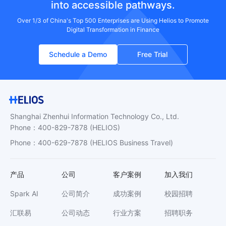
into accessible pathways.
Over 1/3 of China's Top 500 Enterprises are Using Helios to Promote
Digital Transformation in Finance
Schedule a Demo
Free Trial
Shanghai Zhenhui Information Technology Co., Ltd.
Phone
：
400-829-7878
(HELIOS)
Phone
：
400-629-7878
(HELIOS Business Travel)
产品
公司
客户案例
加入我们
Spark AI
公司简介
成功案例
校园招聘
汇联易
公司动态
行业方案
招聘职务