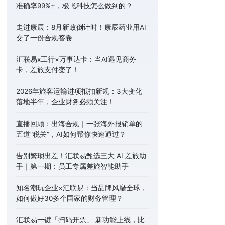
准确率99%+，极飞科技怎么做到的？
走进康辰：8月新政倒计时！康辰药业用AI
交了一份合规答卷
汇联易x工行×万事达卡：当AI遇见商务
卡，差旅支付变了！
2026年旅客运输进项抵扣新规：3大变化
落地半年，企业财务必须关注！
直播回顾：出海合规｜一张海外报销单的
五道“税关”，AI如何帮你快速通过？
告别繁琐出差！汇联易甄选三大 AI 差旅助
手｜第一期：员工专属差旅智能助手
知名潮玩企业×汇联易：当品牌风靡全球，
如何做好30多个国家的财务管理？
汇联易一键「扫码开票」 新功能上线，比