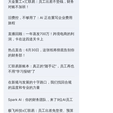
大金重工×汇联易：员工出差不垫钱，财务
对账不加班！
旧费控，不够用了：AI 正在重写企业费用
旅程
直播回顾：一年蒸发700万！跨境电商的利
润，卡在这四道关卡上
热点直击：6月30日，这张纸将彻底告别你
的财务部！
汇联易新账本：真正的“随手记”，员工再也
不用“学习报销”了
在新规与发展的十字路口，我们找回合规
的温度和专业的力量
Spark AI：你的财务团队，来了9位AI员工
极飞科技x汇联易：员工出差免垫资、预算