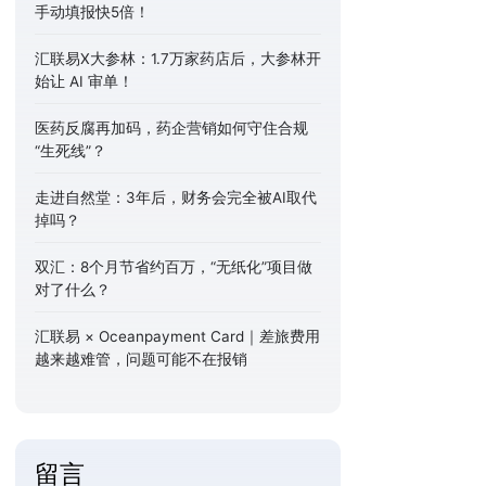
手动填报快5倍！
汇联易X大参林：1.7万家药店后，大参林开
始让 AI 审单！
医药反腐再加码，药企营销如何守住合规
“生死线”？
走进自然堂：3年后，财务会完全被AI取代
掉吗？
双汇：8个月节省约百万，“无纸化”项目做
对了什么？
汇联易 × Oceanpayment Card｜差旅费用
越来越难管，问题可能不在报销
留言