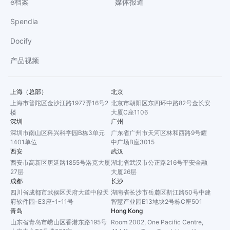
e档案
媒体报道
Spendia
Docify
产品视频
上海（总部）
北京
上海市普陀区金沙江路1977弄16号2
北京市朝阳区东四环中路82号金长安
楼
大厦C座1106
深圳
广州
深圳市南山区科兴科学园B栋3单元
广东省广州市天河区林和西路9号耀
1401单位
中广场B座3015
西安
武汉
西安市高新区唐延路1855号洛克大厦
湖北省武汉市公正路216号平安金融
27层
大厦26层
成都
长沙
四川省成都市武侯区天府大道中段天
湖南省长沙市岳麓区靳江路50号中建
府软件园-E3座-1-11号
智慧产业园E13地块2号栋C座501
青岛
Hong Kong
山东省青岛市崂山区香港东路195号
Room 2002, One Pacific Centre,