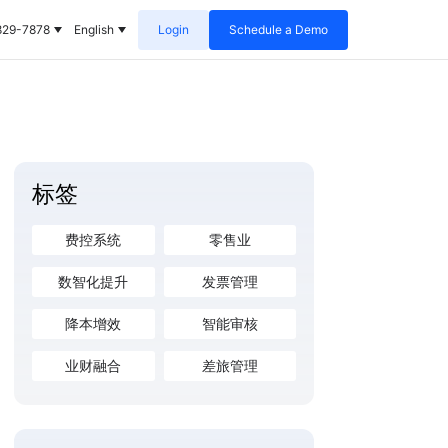
829-7878
English
Login
Schedule a Demo
标签
费控系统
零售业
数智化提升
发票管理
降本增效
智能审核
业财融合
差旅管理