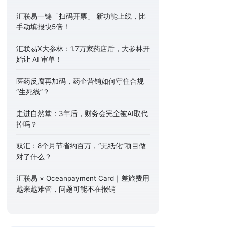
汇联易一键「扫码开票」 新功能上线，比
手动填报快5倍！
汇联易X大参林：1.7万家药店后，大参林开
始让 AI 审单！
医药反腐再加码，药企营销如何守住合规
“生死线”？
走进自然堂：3年后，财务会完全被AI取代
掉吗？
双汇：8个月节省约百万，“无纸化”项目做
对了什么？
汇联易 × Oceanpayment Card｜差旅费用
越来越难管，问题可能不在报销