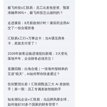
极飞科技x汇联易：员工出差免垫资、预算
准确率99%+，极飞科技怎么做到的？
走进康辰：8月新政倒计时！康辰药业用AI
交了一份合规答卷
汇联易x工行×万事达卡：当AI遇见商务
卡，差旅支付变了！
2026年旅客运输进项抵扣新规：3大变化
落地半年，企业财务必须关注！
直播回顾：出海合规｜一张海外报销单的
五道“税关”，AI如何帮你快速通过？
告别繁琐出差！汇联易甄选三大 AI 差旅助
手｜第一期：员工专属差旅智能助手
知名潮玩企业×汇联易：当品牌风靡全球，
如何做好30多个国家的财务管理？