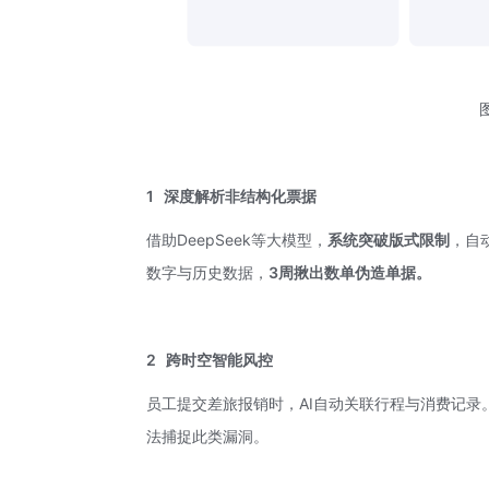
1
深度解析非结构化票据
借助DeepSeek等大模型，
系统
突破版式限制
，自
数字与历史数据，
3周揪出数单伪造单据。
2
跨时空智能风控
员工提交差旅报销时，AI自动关联行程与消费记录
法捕捉此类漏洞。