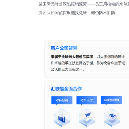
某国际品牌曾深陷报销泥潭——员工用模糊的水单
务团队如同侦探般翻找凭证，却仍防不胜防。