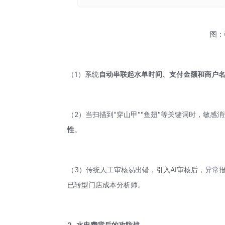
图：
（1）系统
自动串联起水单时间、支付金额和商户
（2）当扫描到"穿山甲""鱼翅"等关键词时，敏感
性
。
（3）传统人工审核易出错，引入AI审核后，异常报
已转型门店成本分析师。
2
水电费背后的攻防战