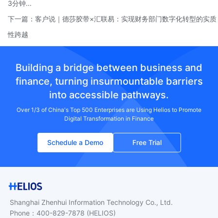
3分钟...
下一篇：
客户说｜德莎胶带×汇联易：实现财务部门数字化转型的实质
性跨越
Building a bridge between business and
finance, turning insurmountable barriers
into accessible pathways.
Over 1/3 of China's Top 500 Enterprises are Using Helios to Promote
Digital Transformation in Finance
Schedule a Demo
Free Trial
Shanghai Zhenhui Information Technology Co., Ltd.
Phone
：
400-829-7878
(HELIOS)