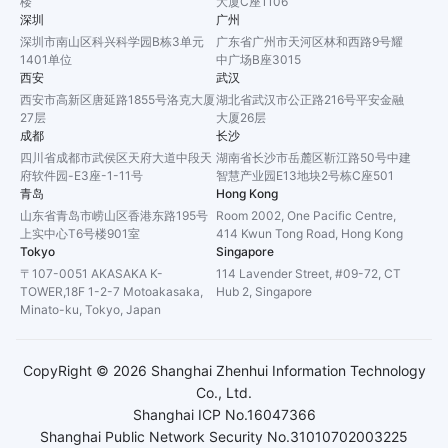
楼
大厦C座1106
深圳
广州
深圳市南山区科兴科学园B栋3单元
广东省广州市天河区林和西路9号耀
1401单位
中广场B座3015
西安
武汉
西安市高新区唐延路1855号洛克大厦
湖北省武汉市公正路216号平安金融
27层
大厦26层
成都
长沙
四川省成都市武侯区天府大道中段天
湖南省长沙市岳麓区靳江路50号中建
府软件园-E3座-1-11号
智慧产业园E13地块2号栋C座501
青岛
Hong Kong
山东省青岛市崂山区香港东路195号
Room 2002, One Pacific Centre,
上实中心T6号楼901室
414 Kwun Tong Road, Hong Kong
Tokyo
Singapore
〒107-0051 AKASAKA K-
114 Lavender Street, #09-72, CT
TOWER,18F 1-2-7 Motoakasaka,
Hub 2, Singapore
Minato-ku, Tokyo, Japan
CopyRight ©
2026
Shanghai Zhenhui Information Technology
Co., Ltd.
Shanghai ICP No.16047366
Shanghai Public Network Security No.31010702003225