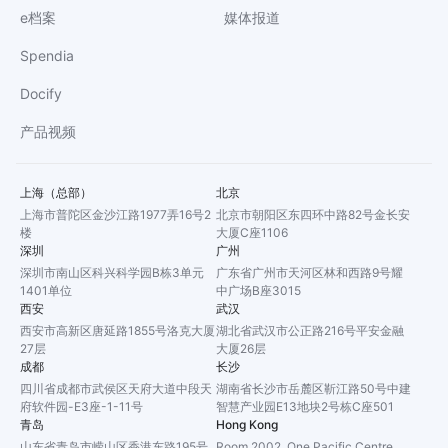
e档案
媒体报道
Spendia
Docify
产品视频
上海（总部）
北京
上海市普陀区金沙江路1977弄16号2
北京市朝阳区东四环中路82号金长安
楼
大厦C座1106
深圳
广州
深圳市南山区科兴科学园B栋3单元
广东省广州市天河区林和西路9号耀
1401单位
中广场B座3015
西安
武汉
西安市高新区唐延路1855号洛克大厦
湖北省武汉市公正路216号平安金融
27层
大厦26层
成都
长沙
四川省成都市武侯区天府大道中段天
湖南省长沙市岳麓区靳江路50号中建
府软件园-E3座-1-11号
智慧产业园E13地块2号栋C座501
青岛
Hong Kong
山东省青岛市崂山区香港东路195号
Room 2002, One Pacific Centre,