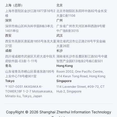
上海（总部）
北京
上海市普陀区金沙江路1977弄16号2
北京市朝阳区东四环中路82号金长安
楼
大厦C座1106
深圳
广州
深圳市南山区科兴科学园B栋3单元
广东省广州市天河区林和西路9号耀
1401单位
中广场B座3015
西安
武汉
西安市高新区唐延路1855号洛克大厦
湖北省武汉市公正路216号平安金融
27层
大厦26层
成都
长沙
四川省成都市武侯区天府大道中段天
湖南省长沙市岳麓区靳江路50号中建
府软件园-E3座-1-11号
智慧产业园E13地块2号栋C座501
青岛
Hong Kong
山东省青岛市崂山区香港东路195号
Room 2002, One Pacific Centre,
上实中心T6号楼901室
414 Kwun Tong Road, Hong Kong
Tokyo
Singapore
〒107-0051 AKASAKA K-
114 Lavender Street, #09-72, CT
TOWER,18F 1-2-7 Motoakasaka,
Hub 2, Singapore
Minato-ku, Tokyo, Japan
CopyRight ©
2026
Shanghai Zhenhui Information Technology