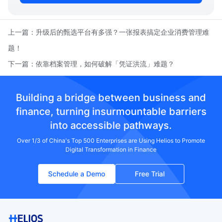
上一篇：
升级后的甄选平台有多强？一张报表搞定企业消费管理难
题！
下一篇：
依靠档案管理，如何破解「凭证洪流」难题？
Building a bridge between business and
finance, turning insurmountable barriers
into accessible pathways.
Over 1/3 of China's Top 500 Enterprises are Using Helios to Promote
Digital Transformation in Finance
Schedule a Demo
Free Trial