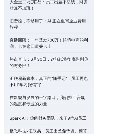
大金重工×汇联易：员工出差不垫钱，财务
对账不加班！
旧费控，不够用了：AI 正在重写企业费用
旅程
直播回顾：一年蒸发700万！跨境电商的利
润，卡在这四道关卡上
热点直击：6月30日，这张纸将彻底告别你
的财务部！
汇联易新账本：真正的“随手记”，员工再也
不用“学习报销”了
在新规与发展的十字路口，我们找回合规
的温度和专业的力量
Spark AI：你的财务团队，来了9位AI员工
极飞科技x汇联易：员工出差免垫资、预算