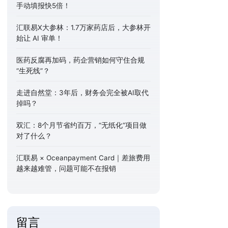
手动填报快5倍！
汇联易X大参林：1.7万家药店后，大参林开
始让 AI 审单！
医药反腐再加码，药企营销如何守住合规
“生死线”？
走进自然堂：3年后，财务会完全被AI取代
掉吗？
双汇：8个月节省约百万，“无纸化”项目做
对了什么？
汇联易 × Oceanpayment Card｜差旅费用
越来越难管，问题可能不在报销
留言