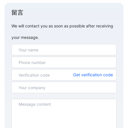
留言
We will contact you as soon as possible after receiving
your message.
Get verification code