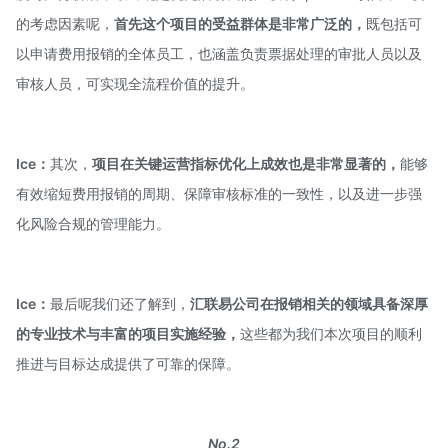
的考虑因素呢，
首先这个项目的受益群体是非常广泛的，
既包括可
以申请费用报销的全体员工，也涵盖负责票据处理的审批人员以及
审核人员，可实现全流程价值的提升。
Ice：
其次，
项目在关键运营指标优化上成效也是非常显著的，
能够
有效缩短费用报销的周期、保障审核标准的一致性，以及进一步强
化风险合规的管理能力。
Ice：
最后呢我们还了解到，
汇联易公司在报销相关的领域具备深厚
的专业技术与丰富的项目实施经验，
这些都为我们本次项目的顺利
推进与目标达成提供了可靠的保障。
No.2