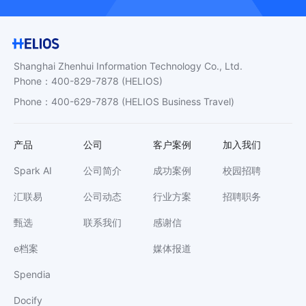
Shanghai Zhenhui Information Technology Co., Ltd.
Phone
：
400-829-7878
(HELIOS)
Phone
：
400-629-7878
(HELIOS Business Travel)
产品
公司
客户案例
加入我们
Spark AI
公司简介
成功案例
校园招聘
汇联易
公司动态
行业方案
招聘职务
甄选
联系我们
感谢信
e档案
媒体报道
Spendia
Docify