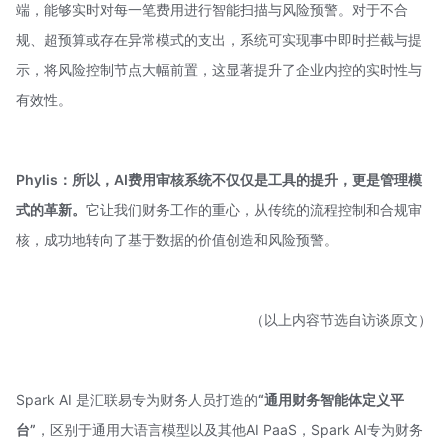
端，能够实时对每一笔费用进行智能扫描与风险预警。对于不合
规、超预算或存在异常模式的支出，系统可实现事中即时拦截与提
示，将风险控制节点大幅前置，这显著提升了企业内控的实时性与
有效性。
Phylis：
所以，AI费用审核系统不仅仅是工具的提升，更是管理模
式的革新。
它让我们财务工作的重心，从传统的流程控制和合规审
核，成功地转向了基于数据的价值创造和风险预警。
（以上内容节选自访谈原文）
Spark AI 是汇联易专为财务人员打造的
“通用财务智能体定义平
台”
，区别于通用大语言模型以及其他AI PaaS，Spark AI专为财务