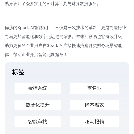
贴身设计了众多实用的AI计算工具与财务数据服务。
德莎的Spark AI智能项目，不仅是一次技术的革新，更是制造行业
向着更加智能化和数字化迈进的缩影。未来汇联易也将持续升级，
助力更多的企业用户在Spark AI广场快速搭建各类财务场景智能
体，帮助企业开启智能化新篇章！
标签
费控系统
零售业
数智化提升
降本增效
智能审核
移动报销