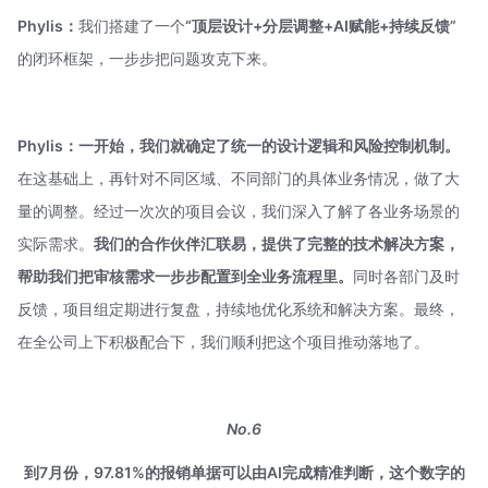
Phylis：
我们搭建了一个
“顶层设计+分层调整+AI赋能+持续反馈”
的闭环框架，一步步把问题攻克下来。
Phylis：
一开始，我们就确定了统一的设计逻辑和风险控制机制。
在这基础上，再针对不同区域、不同部门的具体业务情况，做了大
量的调整。经过一次次的项目会议，我们深入了解了各业务场景的
实际需求。
我们的合作伙伴汇联易，提供了完整的技术解决方案，
帮助我们把审核需求一步步配置到全业务流程里。
同时各部门及时
反馈，项目组定期进行复盘，持续地优化系统和解决方案。最终，
在全公司上下积极配合下，我们顺利把这个项目推动落地了。
No.6
到7月份，97.81%的报销单据可以由AI完成精准判断，这个数字的