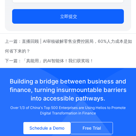
立即提交
上一篇：
直播回顾 | AI审核破解零售业费控困局，60%人力成本是如
何省下来的？
下一篇：
「真能用」的AI智能体！我们获奖啦！
Building a bridge between business and
finance, turning insurmountable barriers
into accessible pathways.
Over 1/3 of China's Top 500 Enterprises are Using Helios to Promote
Digital Transformation in Finance
Schedule a Demo
Free Trial