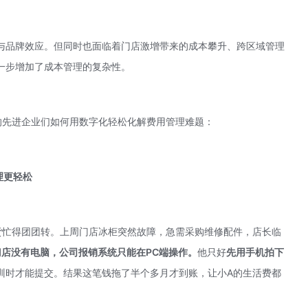
与品牌效应。但同时也面临着门店激增带来的成本攀升、跨区域管理
一步增加了成本管理的复杂性。
的先进企业们如何用数字化轻松化解费用管理难题：
理更轻松
货忙得团团转。上周门店冰柜突然故障，急需采购维修配件，店长临
门店没有电脑，公司报销系统只能在PC端操作。
他只好
先
用手机拍下
训时才能提交。结果这笔钱拖了半个多月才到账，让小A的生活费都