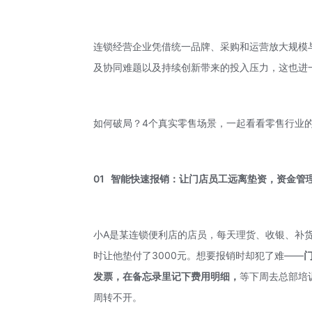
连锁经营企业凭借统一品牌、采购和运营放大规模
及协同难题以及持续创新带来的投入压力，这也进
如何破局？4个真实零售场景，一起看看零售行业
01
智能快速报销：让门店员工远离
垫
资，资金管
小A是某连锁便利店的店员，每天理货、收银、补
时让他垫付了3000元。想要报销时却犯了难——
发票，
在备忘录里记下费用明细
，
等下周去总部培
周转不开。