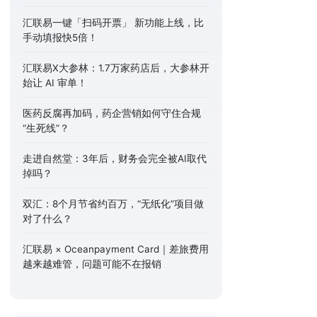
汇联易一键「扫码开票」 新功能上线，比
手动填报快5倍！
汇联易X大参林：1.7万家药店后，大参林开
始让 AI 审单！
医药反腐再加码，药企营销如何守住合规
“生死线”？
走进自然堂：3年后，财务会完全被AI取代
掉吗？
双汇：8个月节省约百万，“无纸化”项目做
对了什么？
汇联易 × Oceanpayment Card｜差旅费用
越来越难管，问题可能不在报销