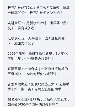
极飞科技x汇联易：员工出差免垫资、预算
准确率99%+，极飞科技怎么做到的？
走进康辰：8月新政倒计时！康辰药业用AI
交了一份合规答卷
汇联易x工行×万事达卡：当AI遇见商务
卡，差旅支付变了！
2026年旅客运输进项抵扣新规：3大变化
落地半年，企业财务必须关注！
直播回顾：出海合规｜一张海外报销单的
五道“税关”，AI如何帮你快速通过？
告别繁琐出差！汇联易甄选三大 AI 差旅助
手｜第一期：员工专属差旅智能助手
知名潮玩企业×汇联易：当品牌风靡全球，
如何做好30多个国家的财务管理？