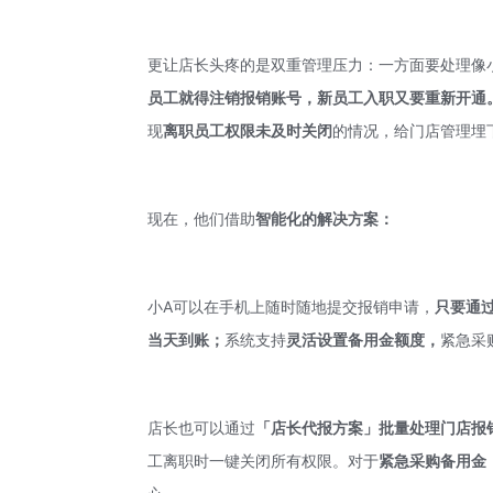
更让店长头疼的是双重管理压力：一方面要处理像
员工就得注销报销账号，新员工入职又要重新开通
现
离职员工权限未及时关闭
的情况，给门店管理埋
现在，他们借助
智能化的解决方案：
小A可以在手机上随时随地提交报销申请，
只要通
当天到账；
系统支持
灵活设置备用金额度，
紧急采
店长也可以通过
「
店长代报方案」批量处理门店报
工离职时一键关闭所有权限。对于
紧急采购备用金