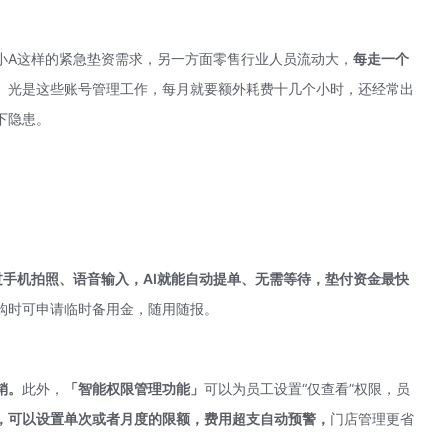
小A这样的紧急垫资需求，另一方面零售行业人员流动大，
每走一个
。
光是这些账号管理工作，每月就要额外耗费十几个小时，还经常出
下隐患。
过手机拍照、语音输入，AI就能自动提单、无需等待，
垫付资金最快
购时可申请临时备用金，随用随报。
销。
此外，
「智能权限管理功能」
可以为员工设置“仅查看”权限，员
，可以设置单次或者月度的限额，费用超支自动预警，
门店管理更省