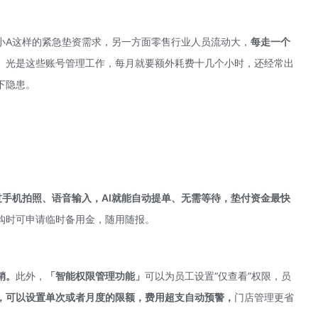
小A这样的紧急垫资需求，另一方面零售行业人员流动大，
每走一个
。
光是这些账号管理工作，每月就要额外耗费十几个小时，还经常出
下隐患。
过手机拍照、语音输入，AI就能自动提单、无需等待，
垫付资金最快
购时可申请临时备用金，随用随报。
销。
此外，
「智能权限管理功能」
可以为员工设置“仅查看”权限，员
，可以设置单次或者月度的限额，费用超支自动预警，
门店管理更省