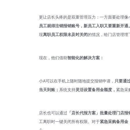
更让店长头疼的是双重管理压力：一方面要处理像
员工就得注销报销账号，新员工入职又要重新开通
现
离职员工权限未及时关闭
的情况，给门店管理埋
现在，他们借助
智能化的解决方案：
小A可以在手机上随时随地提交报销申请，
只要通
当天到账；
系统支持
灵活设置备用金额度，
紧急采
店长也可以通过
「
店长代报方案」批量处理门店报
工离职时一键关闭所有权限。对于
紧急采购备用金