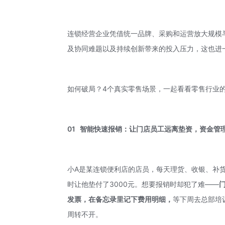
连锁经营企业凭借统一品牌、采购和运营放大规模
及协同难题以及持续创新带来的投入压力，这也进
如何破局？4个真实零售场景，一起看看零售行业
01
智能快速报销：让门店员工远离
垫
资，资金管
小A是某连锁便利店的店员，每天理货、收银、补
时让他垫付了3000元。想要报销时却犯了难——
发票，
在备忘录里记下费用明细
，
等下周去总部培
周转不开。