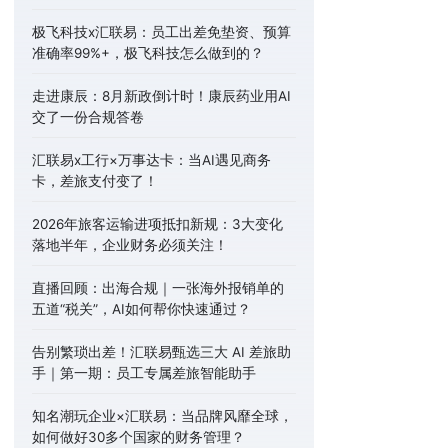
极飞科技x汇联易：员工出差免垫资、预算
准确率99%+，极飞科技怎么做到的？
走进康辰：8月新政倒计时！康辰药业用AI
交了一份合规答卷
汇联易x工行×万事达卡：当AI遇见商务
卡，差旅支付变了！
2026年旅客运输进项抵扣新规：3大变化
落地半年，企业财务必须关注！
直播回顾：出海合规｜一张海外报销单的
五道“税关”，AI如何帮你快速通过？
告别繁琐出差！汇联易甄选三大 AI 差旅助
手｜第一期：员工专属差旅智能助手
知名潮玩企业×汇联易：当品牌风靡全球，
如何做好30多个国家的财务管理？