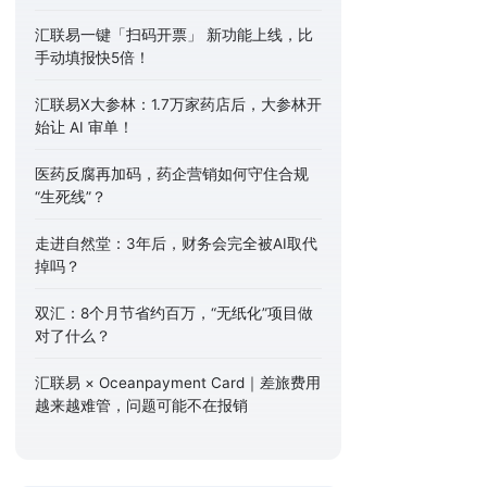
汇联易一键「扫码开票」 新功能上线，比
手动填报快5倍！
汇联易X大参林：1.7万家药店后，大参林开
始让 AI 审单！
医药反腐再加码，药企营销如何守住合规
“生死线”？
走进自然堂：3年后，财务会完全被AI取代
掉吗？
双汇：8个月节省约百万，“无纸化”项目做
对了什么？
汇联易 × Oceanpayment Card｜差旅费用
越来越难管，问题可能不在报销