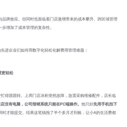
与品牌效应。但同时也面临着门店激增带来的成本攀升、跨区域管理
一步增加了成本管理的复杂性。
的先进企业们如何用数字化轻松化解费用管理难题：
理更轻松
货忙得团团转。上周门店冰柜突然故障，急需采购维修配件，店长临
门店没有电脑，公司报销系统只能在PC端操作。
他只好
先
用手机拍下
训时才能提交。结果这笔钱拖了半个多月才到账，让小A的生活费都