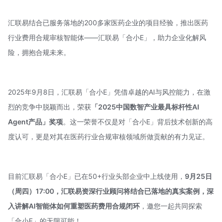
汇联易结合已服务落地的200多家医药企业的项目经验，推出医药
行业费用合规审核智能体——汇联易「合小E」，助力企业化解风
险，拥抱合规未来。
2025年9月8日，
汇联易
「合小E」凭借卓越的AI与风控能力，在激
烈的竞争中脱颖而出，荣获
「2025中国数智产业最具标杆性
AI
Agent
产品」奖项
。这一荣誉不仅是对「合小E」背后技术创新的高
度认可，更是对其在医药行业合规审核领域所做贡献的有力见证。
目前汇联易「合小E」已在50+行业头部企业中上线使用，
9月25日
（周四）17:00，汇联易资深行业顾问将结合已落地的真实案例，深
入讲解AI智能体如何重塑医药费用合规闭环
，邀您一起共同探索
「合小E」的无限可能！