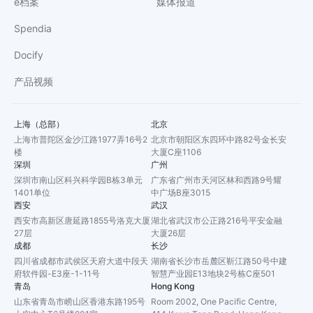
e档案
媒体报道
Spendia
Docify
产品视频
上海（总部）
北京
上海市普陀区金沙江路1977弄16号2
北京市朝阳区东四环中路82号金长安
楼
大厦C座1106
深圳
广州
深圳市南山区科兴科学园B栋3单元
广东省广州市天河区林和西路9号耀
1401单位
中广场B座3015
西安
武汉
西安市高新区唐延路1855号洛克大厦
湖北省武汉市公正路216号平安金融
27层
大厦26层
成都
长沙
四川省成都市武侯区天府大道中段天
湖南省长沙市岳麓区靳江路50号中建
府软件园-E3座-1-11号
智慧产业园E13地块2号栋C座501
青岛
Hong Kong
山东省青岛市崂山区香港东路195号
Room 2002, One Pacific Centre,