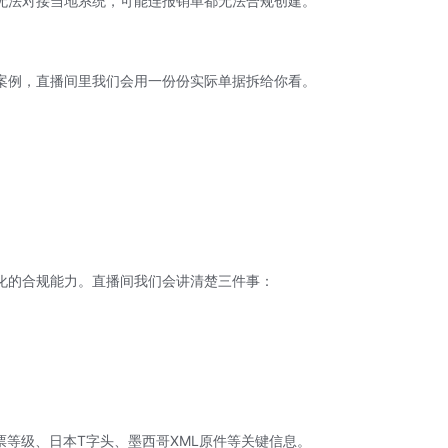
无法对接当地系统，可能连报销单都无法合规创建。
案例，直播间里我们会用一份份实际单据拆给你看。
化的合规能力。直播间我们会讲清楚三件事：
票等级、日本T字头、墨西哥XML原件等关键信息。