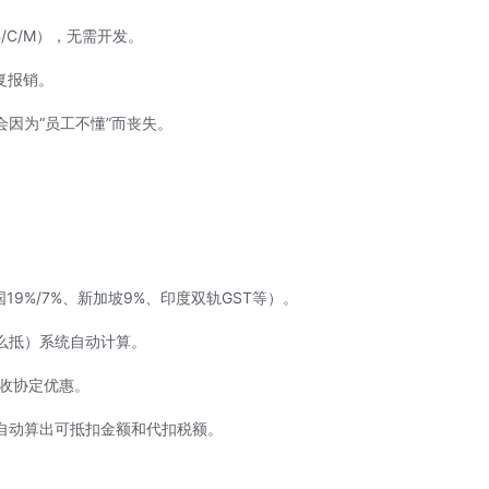
B/C/M），无需开发。
复报销。
因为“员工不懂”而丧失。
（德国19%/7%、新加坡9%、印度双轨GST等）。
么抵）系统自动计算。
收协定优惠
。
自动算出可抵扣金额和代扣税额。