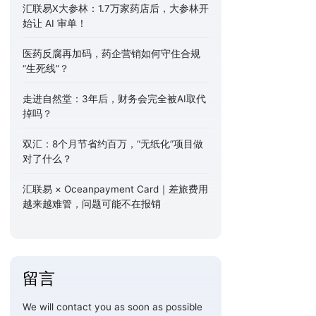
汇联易X大参林：1.7万家药店后，大参林开
始让 AI 审单！
医药反腐再加码，药企营销如何守住合规
“生死线”？
走进自然堂：3年后，财务会完全被AI取代
掉吗？
双汇：8个月节省约百万，“无纸化”项目做
对了什么？
汇联易 × Oceanpayment Card｜差旅费用
越来越难管，问题可能不在报销
留言
We will contact you as soon as possible