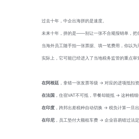
过去十年，中企出海拼的是速度。
未来十年，拼的是——别让一张不合规报销单，把
当海外员工随手拍一张票据、填一笔费用，你以为
实际上，它可能已经进入了当地税务监管的重点审
在阿根廷
，拿错一张发票等级 → 对应的进项抵扣
在法国
，住宿
VAT
不可抵，早餐却能抵 → 这种精
在印度
，跨邦出差税种自动切换 → 税负计算一旦
在印尼
，员工垫付大额租车费 → 企业容易错过法