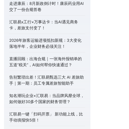
走进康辰：8月新政倒计时！康辰药业用AI
交了一份合规答卷
汇联易x工行×万事达卡：当AI遇见商务
卡，差旅支付变了！
2026年旅客运输进项抵扣新规：3大变化
落地半年，企业财务必须关注！
直播回顾：出海合规｜一张海外报销单的
五道“税关”，AI如何帮你快速通过？
告别繁琐出差！汇联易甄选三大 AI 差旅助
手｜第一期：员工专属差旅智能助手
知名潮玩企业×汇联易：当品牌风靡全球，
如何做好30多个国家的财务管理？
汇联易一键「扫码开票」 新功能上线，比
手动填报快5倍！