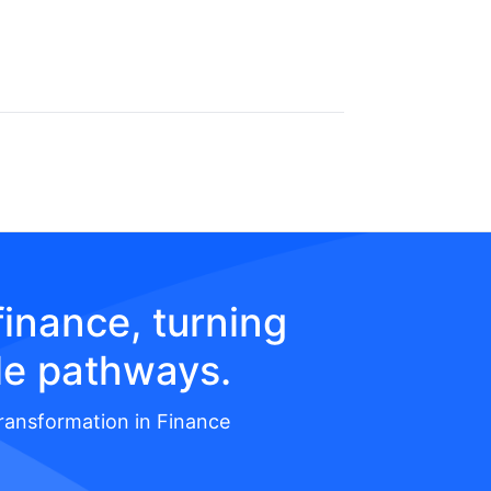
inance, turning
le pathways.
Transformation in Finance