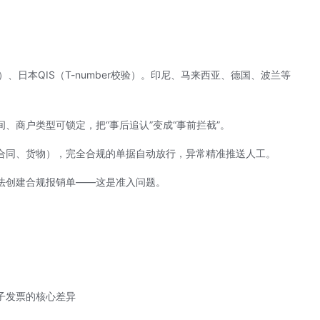
证）、日本QIS（T-number校验）。印尼、马来西亚、德国、波兰等
、商户类型可锁定，把“事后追认”变成“事前拦截”。
金、合同、货物），完全合规的单据自动放行，异常精准推送人工。
法创建合规报销单——这是准入问题。
子发票的核心差异