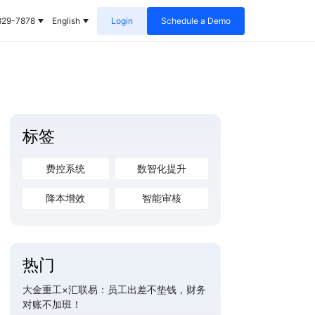
829-7878
English
Login
Schedule a Demo
标签
费控系统
数智化提升
降本增效
智能审核
热门
大金重工×汇联易：员工出差不垫钱，财务
对账不加班！