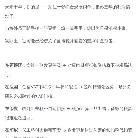
未来十年，拼的是——别让一张不合规报销单，把你三年的利润搞
没了。
当海外员工随手拍一张票据、填一笔费用，你以为只是流程小事。
实际上，它可能已经进入了当地税务监管的重点审查范围。
在阿根廷
，拿错一张发票等级 → 对应的进项抵扣资格将不被税局认
可。
在法国
，住宿
VAT
不可抵，早餐却能抵 → 这种精细化区分，是财务
团队必须跨过的知识门槛。
在印度
，跨邦出差税种自动切换 → 税负计算一旦出错，多缴的税款
很难追溯退回。
在印尼
，员工垫付大额租车费 → 企业容易错过法定的预扣税代扣节