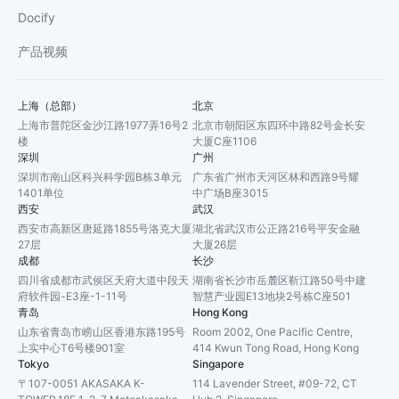
Docify
产品视频
上海（总部）
北京
上海市普陀区金沙江路1977弄16号2
北京市朝阳区东四环中路82号金长安
楼
大厦C座1106
深圳
广州
深圳市南山区科兴科学园B栋3单元
广东省广州市天河区林和西路9号耀
1401单位
中广场B座3015
西安
武汉
西安市高新区唐延路1855号洛克大厦
湖北省武汉市公正路216号平安金融
27层
大厦26层
成都
长沙
四川省成都市武侯区天府大道中段天
湖南省长沙市岳麓区靳江路50号中建
府软件园-E3座-1-11号
智慧产业园E13地块2号栋C座501
青岛
Hong Kong
山东省青岛市崂山区香港东路195号
Room 2002, One Pacific Centre,
上实中心T6号楼901室
414 Kwun Tong Road, Hong Kong
Tokyo
Singapore
〒107-0051 AKASAKA K-
114 Lavender Street, #09-72, CT