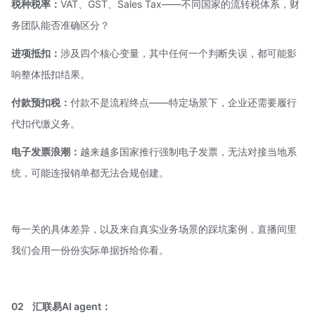
税种税率：
VAT、GST、Sales Tax——不同国家的流转税体系，财
务团队能否准确区分？
进项抵扣：
涉及四个核心变量，其中任何一个判断失误，都可能影
响整体抵扣结果。
付款预扣税：
付款不是流程终点——特定场景下，企业还需要履行
代扣代缴义务。
电子发票浪潮：
越来越多国家推行强制电子发票，无法对接当地系
统，可能连报销单都无法合规创建。
每一关的具体差异，以及来自真实业务场景的踩坑案例，直播间里
我们会用一份份实际单据拆给你看。
02
汇联易
AI agent
：