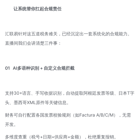
让系统替你扛起合规责任
汇联易针对这五道税务难关，已经沉淀出一套系统化的合规能力。
直播间我们会讲清楚三件事：
01
AI多语种识别 + 自定义合规拦截
支持30+语言、手写收据识别，自动提取阿根廷发票等级、日本T字
头、墨西哥XML原件等关键信息。
财务可自行配置各国发票校验规则（如Factura A/B/C/M），无需
开发。
多维度查重（税号+日期+供应商+金额），杜绝重复报销。