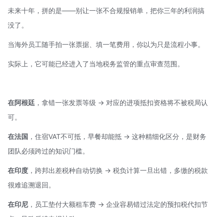
未来十年，拼的是——别让一张不合规报销单，把你三年的利润搞
没了。
当海外员工随手拍一张票据、填一笔费用，你以为只是流程小事。
实际上，它可能已经进入了当地税务监管的重点审查范围。
在阿根廷
，拿错一张发票等级 → 对应的进项抵扣资格将不被税局认
可。
在法国
，住宿
VAT
不可抵，早餐却能抵 → 这种精细化区分，是财务
团队必须跨过的知识门槛。
在印度
，跨邦出差税种自动切换 → 税负计算一旦出错，多缴的税款
很难追溯退回。
在印尼
，员工垫付大额租车费 → 企业容易错过法定的预扣税代扣节