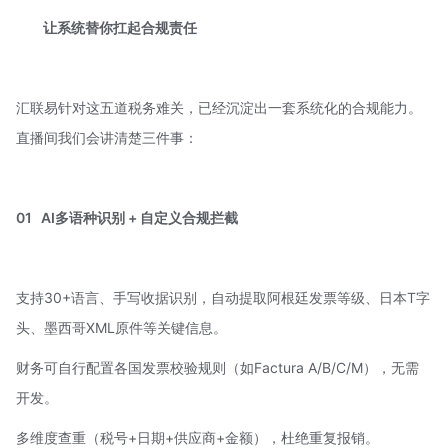
让系统替你扛起合规责任
汇联易针对这五道税务难关，已经沉淀出一套系统化的合规能力。
直播间我们会讲清楚三件事：
01
AI多语种识别 + 自定义合规拦截
支持30+语言、手写收据识别，自动提取阿根廷发票等级、日本T字
头、墨西哥XML原件等关键信息。
财务可自行配置各国发票校验规则（如Factura A/B/C/M），无需
开发。
多维度查重（税号+日期+供应商+金额），杜绝重复报销。