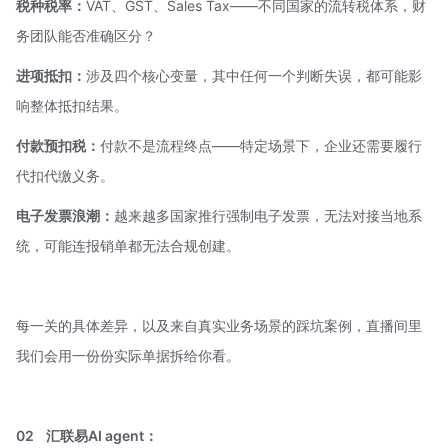
税种税率：
VAT、GST、Sales Tax——不同国家的流转税体系，财
务团队能否准确区分？
进项抵扣：
涉及四个核心变量，其中任何一个判断失误，都可能影
响整体抵扣结果。
付款预扣税：
付款不是流程终点——特定场景下，企业还需要履行
代扣代缴义务。
电子发票浪潮：
越来越多国家推行强制电子发票，无法对接当地系
统，可能连报销单都无法合规创建。
每一关的具体差异，以及来自真实业务场景的踩坑案例，直播间里
我们会用一份份实际单据拆给你看。
02
汇联易
AI agent
：