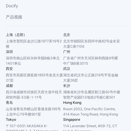
Docify
产品视频
上海（总部）
北京
上海市普陀区金沙江路1977弄16号2
北京市朝阳区东四环中路82号金长安
楼
大厦C座1106
深圳
广州
深圳市南山区科兴科学园B栋3单元
广东省广州市天河区林和西路9号耀
1401单位
中广场B座3015
西安
武汉
西安市高新区唐延路1855号洛克大厦
湖北省武汉市公正路216号平安金融
27层
大厦26层
成都
长沙
四川省成都市武侯区天府大道中段天
湖南省长沙市岳麓区靳江路50号中建
府软件园-E3座-1-11号
智慧产业园E13地块2号栋C座501
青岛
Hong Kong
山东省青岛市崂山区香港东路195号
Room 2002, One Pacific Centre,
上实中心T6号楼901室
414 Kwun Tong Road, Hong Kong
Tokyo
Singapore
〒107-0051 AKASAKA K-
114 Lavender Street, #09-72, CT