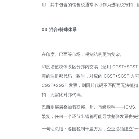
用，其中包含的销售税通常不可作为进项税抵扣，
03 混合/特殊体系
在印度、巴西等市场，税制结构更为复杂。
印度增值税体系区分邦内交易（适用 CGST+SGS
商的注册邦代码一致时，对应的 CGST+SGST
CGST+SGST 发票，则因邦代码不匹配而无法抵
扣，无需比对邦代码。
巴西则层层叠加着联邦、州、市级税种——ICMS、IP
繁复，任何一个环节出错都可能导致整张发票丧失
一句话总结：各国税制千差万别，企业必须建立“一