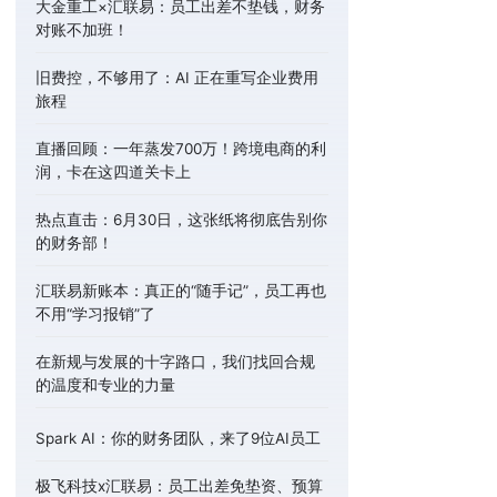
大金重工×汇联易：员工出差不垫钱，财务
对账不加班！
旧费控，不够用了：AI 正在重写企业费用
旅程
直播回顾：一年蒸发700万！跨境电商的利
润，卡在这四道关卡上
热点直击：6月30日，这张纸将彻底告别你
的财务部！
汇联易新账本：真正的“随手记”，员工再也
不用“学习报销”了
在新规与发展的十字路口，我们找回合规
的温度和专业的力量
Spark AI：你的财务团队，来了9位AI员工
极飞科技x汇联易：员工出差免垫资、预算