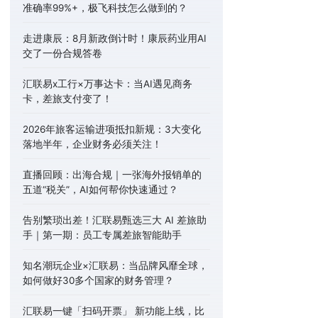
准确率99%+，极飞科技怎么做到的？
走进康辰：8月新政倒计时！康辰药业用AI
交了一份合规答卷
汇联易x工行×万事达卡：当AI遇见商务
卡，差旅支付变了！
2026年旅客运输进项抵扣新规：3大变化
落地半年，企业财务必须关注！
直播回顾：出海合规｜一张海外报销单的
五道“税关”，AI如何帮你快速通过？
告别繁琐出差！汇联易甄选三大 AI 差旅助
手｜第一期：员工专属差旅智能助手
知名潮玩企业×汇联易：当品牌风靡全球，
如何做好30多个国家的财务管理？
汇联易一键「扫码开票」 新功能上线，比