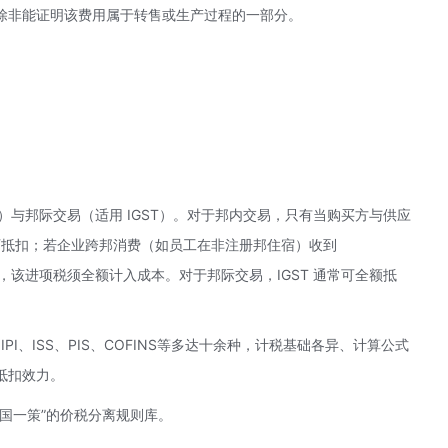
除非能证明该费用属于转售或生产过程的一部分。
T）与邦际交易（适用 IGST）。对于邦内交易，只有当购买方与供应
 方可抵扣；若企业跨邦消费（如员工在非注册邦住宿）收到
扣，该进项税须全额计入成本。对于邦际交易，IGST 通常可全额抵
I、ISS、PIS、COFINS等多达十余种，计税基础各异、计算公式
抵扣效力。
国一策”的价税分离规则库。