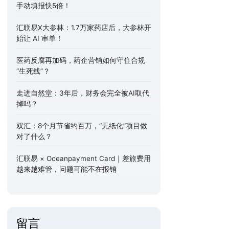
手动填报快5倍！
汇联易X大参林：1.7万家药店后，大参林开
始让 AI 审单！
医药反腐再加码，药企营销如何守住合规
“生死线”？
走进自然堂：3年后，财务会完全被AI取代
掉吗？
双汇：8个月节省约百万，“无纸化”项目做
对了什么？
汇联易 × Oceanpayment Card｜差旅费用
越来越难管，问题可能不在报销
留言