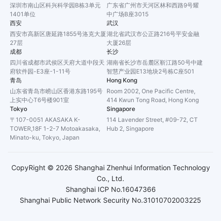
深圳市南山区科兴科学园B栋3单元
广东省广州市天河区林和西路9号耀
1401单位
中广场B座3015
西安
武汉
西安市高新区唐延路1855号洛克大厦
湖北省武汉市公正路216号平安金融
27层
大厦26层
成都
长沙
四川省成都市武侯区天府大道中段天
湖南省长沙市岳麓区靳江路50号中建
府软件园-E3座-1-11号
智慧产业园E13地块2号栋C座501
青岛
Hong Kong
山东省青岛市崂山区香港东路195号
Room 2002, One Pacific Centre,
上实中心T6号楼901室
414 Kwun Tong Road, Hong Kong
Tokyo
Singapore
〒107-0051 AKASAKA K-
114 Lavender Street, #09-72, CT
TOWER,18F 1-2-7 Motoakasaka,
Hub 2, Singapore
Minato-ku, Tokyo, Japan
CopyRight ©
2026
Shanghai Zhenhui Information Technology
Co., Ltd.
Shanghai ICP No.16047366
Shanghai Public Network Security No.31010702003225