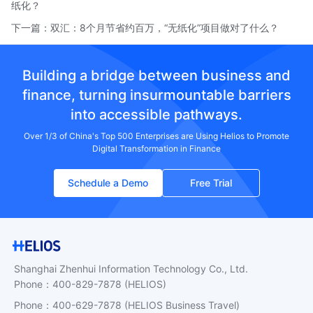
纸化？
下一篇：
双汇：8个月节省约百万，“无纸化”项目做对了什么？
Building a bridge between business and
finance, turning insurmountable barriers
into accessible pathways.
Over 1/3 of China's Top 500 Enterprises are Using Helios to Promote
Digital Transformation in Finance
Schedule a Demo
Free Trial
Shanghai Zhenhui Information Technology Co., Ltd.
Phone
：
400-829-7878
(HELIOS)
Phone
：
400-629-7878
(HELIOS Business Travel)