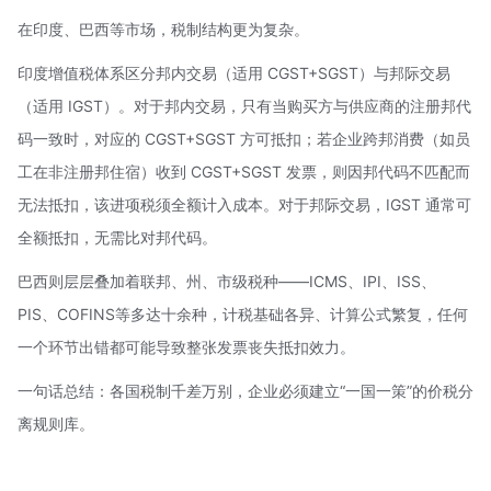
在印度、巴西等市场，税制结构更为复杂。
印度增值税体系区分邦内交易（适用 CGST+SGST）与邦际交易
（适用 IGST）。对于邦内交易，只有当购买方与供应商的注册邦代
码一致时，对应的 CGST+SGST 方可抵扣；若企业跨邦消费（如员
工在非注册邦住宿）收到 CGST+SGST 发票，则因邦代码不匹配而
无法抵扣，该进项税须全额计入成本。对于邦际交易，IGST 通常可
全额抵扣，无需比对邦代码。
巴西则层层叠加着联邦、州、市级税种——ICMS、IPI、ISS、
PIS、COFINS等多达十余种，计税基础各异、计算公式繁复，任何
一个环节出错都可能导致整张发票丧失抵扣效力。
一句话总结：各国税制千差万别，企业必须建立“一国一策”的价税分
离规则库。