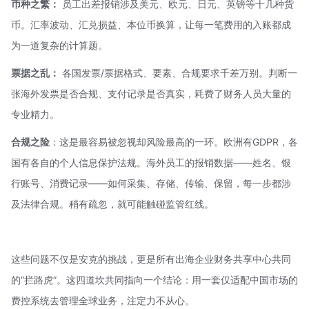
币种之繁：
员工出差报销涉及美元、欧元、日元、英镑等十几种货
币。汇率波动、汇兑损益、本位币换算，让每一笔费用的入账都成
为一道复杂的计算题。
票据之乱：
各国发票/票据格式、要素、合规要求千差万别。判断一
张海外发票是否合规、支付记录是否真实，耗费了财务人员大量的
专业精力。
合规之险
：这是最容易被忽视却风险最高的一环。欧洲有
GDPR
，各
国有各自的个人信息保护法规。海外员工的报销数据——姓名、银
行账号、消费记录——如何采集、存储、传输、保留，每一步都涉
及法律合规。稍有疏忽，就可能触碰监管红线。
这些问题不仅是安克的挑战，更是所有出海企业财务共享中心共同
的“拦路虎”。这四道坎共同指向一个结论：用一套仅适配中国市场的
费控系统去管理全球业务，注定力不从心。