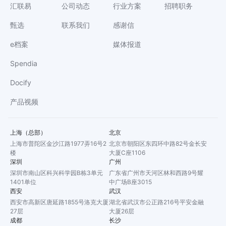
汇联易
公司动态
行业方案
招聘职务
甄选
联系我们
感谢信
e档案
媒体报道
Spendia
Docify
产品视频
上海（总部）
北京
上海市普陀区金沙江路1977弄16号2
北京市朝阳区东四环中路82号金长安
楼
大厦C座1106
深圳
广州
深圳市南山区科兴科学园B栋3单元
广东省广州市天河区林和西路9号耀
1401单位
中广场B座3015
西安
武汉
西安市高新区唐延路1855号洛克大厦
湖北省武汉市公正路216号平安金融
27层
大厦26层
成都
长沙