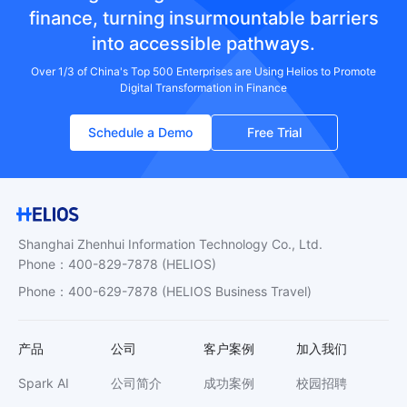
finance, turning insurmountable barriers
into accessible pathways.
Over 1/3 of China's Top 500 Enterprises are Using Helios to Promote
Digital Transformation in Finance
Schedule a Demo
Free Trial
Shanghai Zhenhui Information Technology Co., Ltd.
Phone
：
400-829-7878
(HELIOS)
Phone
：
400-629-7878
(HELIOS Business Travel)
产品
公司
客户案例
加入我们
Spark AI
公司简介
成功案例
校园招聘