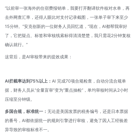
“以前审一张海外的住宿费报销单，我要打开翻译软件核对水单，再
去外网查汇率，还得人眼比对支付记录截图，一张单子审下来至少
15分钟。”安克创新的一位财务人员回忆道，“现在，AI都帮我审好
了，它把疑点、标签和审核线索标得清清楚楚，我只需花2分钟复核
确认就行。”
这背后，是AI审核带来的提效成果：
AI拦截率达到75%以上：
AI 完成70项合规检查，自动分流合规单
据，财务人员从“全量盲审”变为“重点抽检”，单均审核时间从2小时
压缩至分钟级。
多国合规，标准统一：
无论是美国发票的税务编号，还是日本票据
的番号，AI都依据统一的规则引擎进行审核，避免了因人工经验差
异导致的审核标准不一。