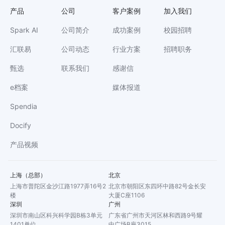
产品
公司
客户案例
加入我们
Spark AI
公司简介
成功案例
校园招聘
汇联易
公司动态
行业方案
招聘职务
甄选
联系我们
感谢信
e档案
媒体报道
Spendia
Docify
产品视频
上海（总部）
北京
上海市普陀区金沙江路1977弄16号2
北京市朝阳区东四环中路82号金长安
楼
大厦C座1106
深圳
广州
深圳市南山区科兴科学园B栋3单元
广东省广州市天河区林和西路9号耀
1401单位
中广场B座3015