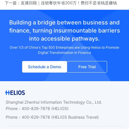
下一篇：
直播回顾｜连锁餐饮年省200万！费控不是省钱是赚钱
Building a bridge between business and
finance, turning insurmountable barriers
into accessible pathways.
Over 1/3 of China's Top 500 Enterprises are Using Helios to Promote
Digital Transformation in Finance
Schedule a Demo
Free Trial
Shanghai Zhenhui Information Technology Co., Ltd.
Phone
：
400-829-7878
(HELIOS)
Phone
：
400-629-7878
(HELIOS Business Travel)