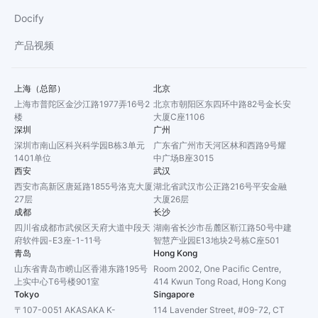
Docify
产品视频
上海（总部）
北京
上海市普陀区金沙江路1977弄16号2
北京市朝阳区东四环中路82号金长安
楼
大厦C座1106
深圳
广州
深圳市南山区科兴科学园B栋3单元
广东省广州市天河区林和西路9号耀
1401单位
中广场B座3015
西安
武汉
西安市高新区唐延路1855号洛克大厦
湖北省武汉市公正路216号平安金融
27层
大厦26层
成都
长沙
四川省成都市武侯区天府大道中段天
湖南省长沙市岳麓区靳江路50号中建
府软件园-E3座-1-11号
智慧产业园E13地块2号栋C座501
青岛
Hong Kong
山东省青岛市崂山区香港东路195号
Room 2002, One Pacific Centre,
上实中心T6号楼901室
414 Kwun Tong Road, Hong Kong
Tokyo
Singapore
〒107-0051 AKASAKA K-
114 Lavender Street, #09-72, CT