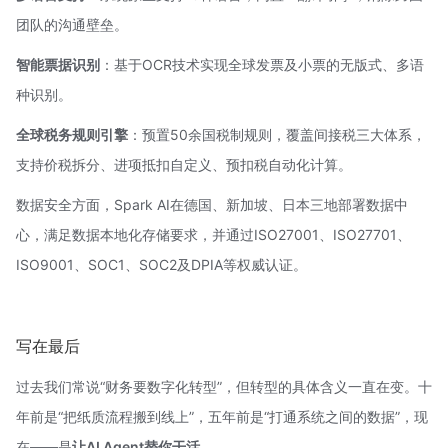
团队的沟通壁垒。
智能票据识别
：基于OCR技术实现全球发票及小票的无版式、多语
种识别。
全球税务规则引擎
：预置50余国税制规则，覆盖间接税三大体系，
支持价税拆分、进项抵扣自定义、预扣税自动化计算。
数据安全方面，Spark AI在德国、新加坡、日本三地部署数据中
心，满足数据本地化存储要求，并通过ISO27001、ISO27701、
ISO9001、SOC1、SOC2及DPIA等权威认证。
写在最后
过去我们常说“财务要数字化转型”，但转型的具体含义一直在变。十
年前是“把纸质流程搬到线上”，五年前是“打通系统之间的数据”，现
在——是
让AI Agent替你干活
。