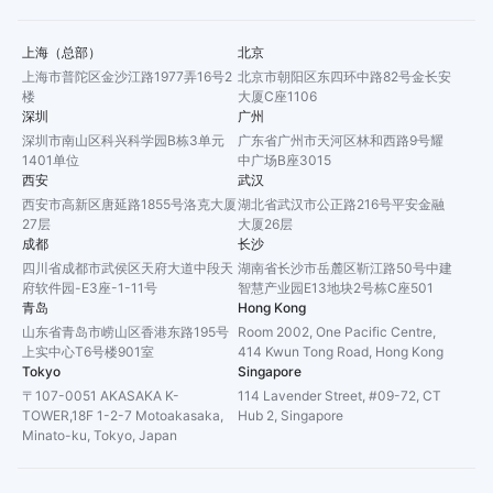
上海（总部）
北京
上海市普陀区金沙江路1977弄16号2
北京市朝阳区东四环中路82号金长安
楼
大厦C座1106
深圳
广州
深圳市南山区科兴科学园B栋3单元
广东省广州市天河区林和西路9号耀
1401单位
中广场B座3015
西安
武汉
西安市高新区唐延路1855号洛克大厦
湖北省武汉市公正路216号平安金融
27层
大厦26层
成都
长沙
四川省成都市武侯区天府大道中段天
湖南省长沙市岳麓区靳江路50号中建
府软件园-E3座-1-11号
智慧产业园E13地块2号栋C座501
青岛
Hong Kong
山东省青岛市崂山区香港东路195号
Room 2002, One Pacific Centre,
上实中心T6号楼901室
414 Kwun Tong Road, Hong Kong
Tokyo
Singapore
〒107-0051 AKASAKA K-
114 Lavender Street, #09-72, CT
TOWER,18F 1-2-7 Motoakasaka,
Hub 2, Singapore
Minato-ku, Tokyo, Japan