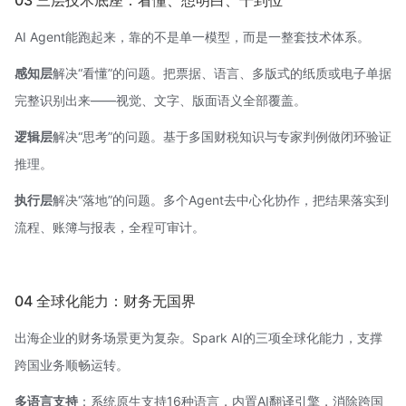
03 三层技术底座：看懂、想明白、干到位
AI Agent能跑起来，靠的不是单一模型，而是一整套技术体系。
感知层
解决“看懂”的问题。把票据、语言、多版式的纸质或电子单据
完整识别出来——视觉、文字、版面语义全部覆盖。
逻辑层
解决“思考”的问题。基于多国财税知识与专家判例做闭环验证
推理。
执行层
解决“落地”的问题。多个Agent去中心化协作，把结果落实到
流程、账簿与报表，全程可审计。
04 全球化能力：财务无国界
出海企业的财务场景更为复杂。Spark AI的三项全球化能力，支撑
跨国业务顺畅运转。
多语言支持
：系统原生支持16种语言，内置AI翻译引擎，消除跨国